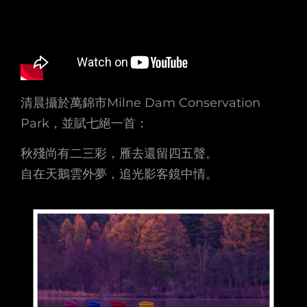
清晨攝於萬錦市Milne Dam Conservation
Park，並賦七絕一首：
秋殘尚有二三彩，雁去還留四五聲。
自在天鵝雲外夢，追光影客鏡中情。