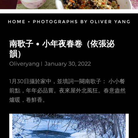
南歌子 • 小年夜春卷（依張泌
韻）
Oliveryang
January 30, 2022
1月30日攝於家中，並填詞一闋南歌子： 小小餐
前點，年年必品嘗。夜來屋外北風狂。春意盎然
爐暖，卷鮮香。