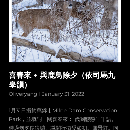
喜春來 • 與鹿鳥除夕（依司馬九
皋韻）
Oliveryang
January 31, 2022
1月31日攝於萬錦市Milne Dam Conservation
Park，並填詞一闋喜春來： 歲闌戀戀千千語。
時過匆匆復復噓。識閒行攝愛如初。風景駐。同