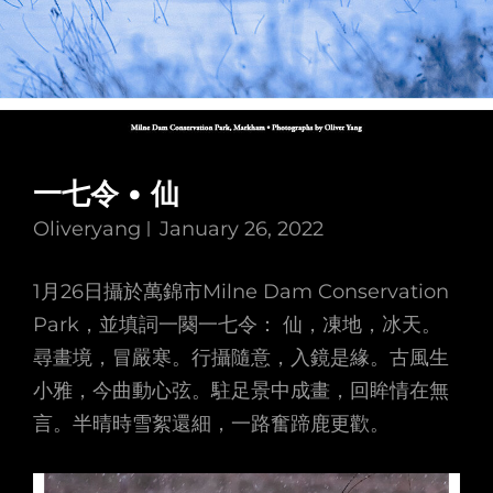
一七令 • 仙
Oliveryang
January 26, 2022
1月26日攝於萬錦市Milne Dam Conservation
Park，並填詞一闋一七令： 仙，凍地，冰天。
尋畫境，冒嚴寒。行攝隨意，入鏡是緣。古風生
小雅，今曲動心弦。駐足景中成畫，回眸情在無
言。半晴時雪絮還細，一路奮蹄鹿更歡。