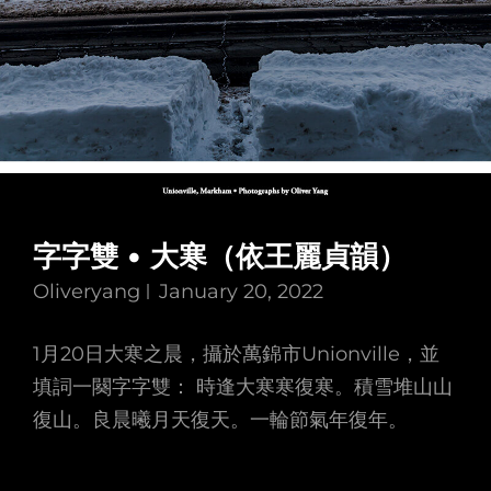
字字雙 • 大寒（依王麗貞韻）
Oliveryang
January 20, 2022
1月20日大寒之晨，攝於萬錦市Unionville，並
填詞一闋字字雙： 時逢大寒寒復寒。積雪堆山山
復山。良晨曦月天復天。一輪節氣年復年。