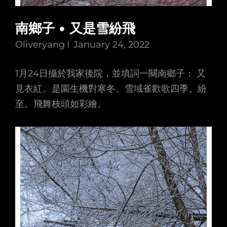
南鄉子 • 又是雪紛飛
Oliveryang
January 24, 2022
1月24日攝於我家後院，並填詞一闋南鄉子： 又
見衣紅。是園生機對寒冬。雪域雀歡歌四季。紛
至。飛舞枝頭如彩繪。