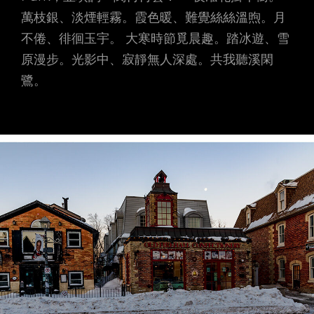
萬枝銀、淡煙輕霧。霞色暖、難覺絲絲溫煦。月
不倦、徘徊玉宇。 大寒時節覓晨趣。踏冰遊、雪
原漫步。光影中、寂靜無人深處。共我聽溪閑
鷺。