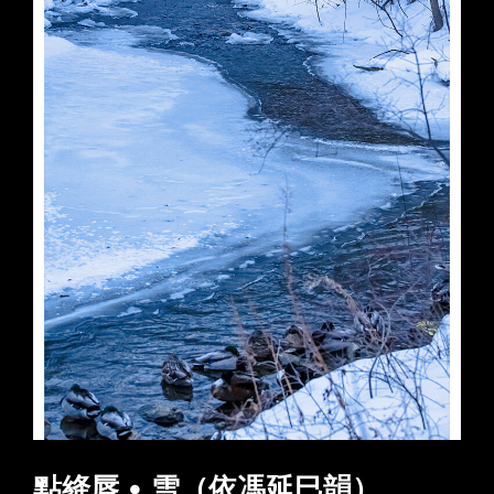
點絳唇 • 雪（依馮延巳韻）