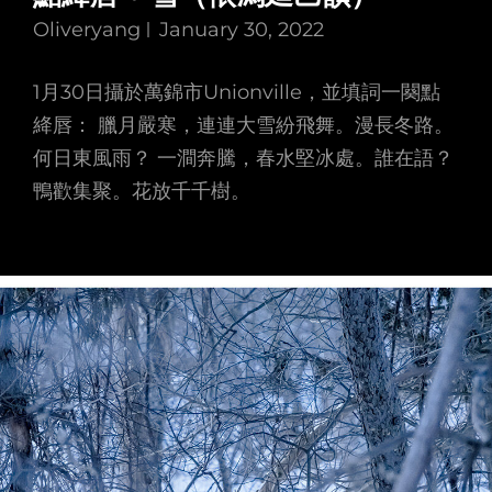
Oliveryang
January 30, 2022
1月30日攝於萬錦市Unionville，並填詞一闋點
絳唇： 臘月嚴寒，連連大雪紛飛舞。漫長冬路。
何日東風雨？ 一澗奔騰，春水堅冰處。誰在語？
鴨歡集聚。花放千千樹。