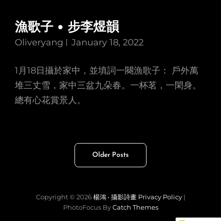
漁歌子 • 步李煜韻
Oliveryang
January 18, 2022
1月18日攝於家中，並填詞一闋漁歌子： 戶外萬
堆三丈雪，家中三盆九朵春。一杯茗，一閑身。
總有心花賞景人。
Posts
Older Posts
navigation
Copyright © 2026
楊鴻 • 攝影詩畫
Privacy Policy
|
PhotoFocus By
Catch Themes