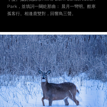
Park，並填詞一闋紇那曲： 晨月一彎明。酷寒
孤客行。相逢鹿雙對，回響鳥三聲。