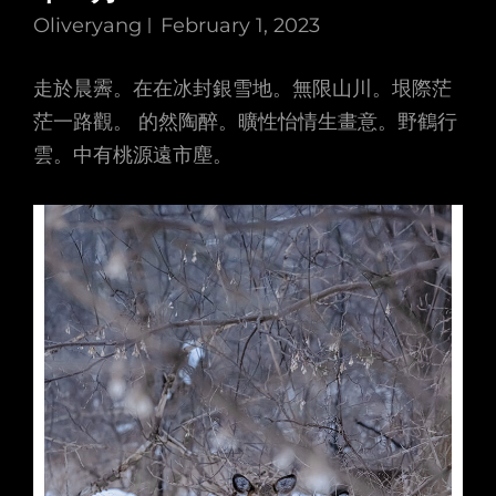
Oliveryang
February 1, 2023
走於晨霽。在在冰封銀雪地。無限山川。垠際茫
茫一路觀。 的然陶醉。曠性怡情生畫意。野鶴行
雲。中有桃源遠市塵。