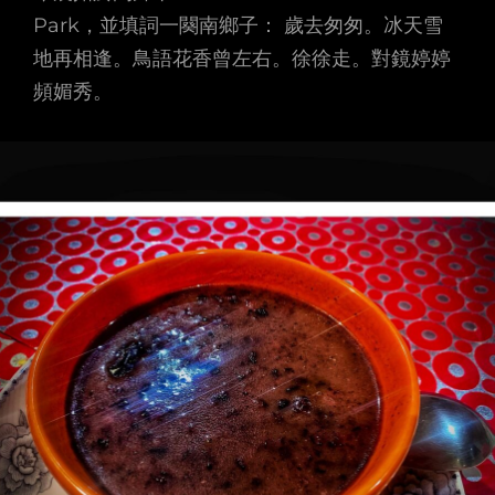
Park，並填詞一闋南鄉子： 歲去匆匆。冰天雪
地再相逢。鳥語花香曾左右。徐徐走。對鏡婷婷
頻媚秀。