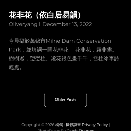
花非花（依白居易韻）
Oliveryang
December 13, 2022
今晨攝於萬錦市Milne Dam Conservation
Park，並填詞一闋花非花： 花非花，霧非霧。
樹樹凇，瑩瑩柱。凇花銀色畫千千，雪柱冰車詩
處處。
Posts
Older Posts
navigation
Copyright © 2026
楊鴻 • 攝影詩畫
Privacy Policy
|
PhotoFocus By
Catch Themes