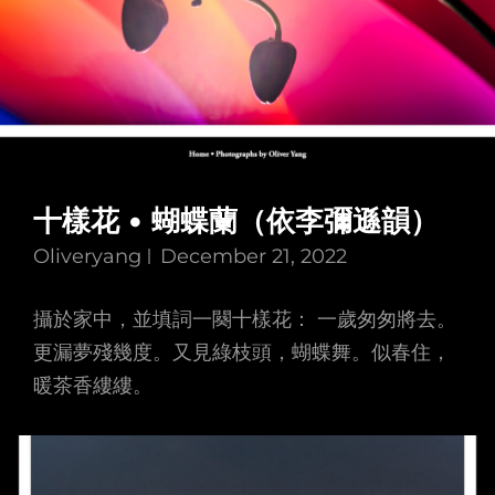
十樣花 • 蝴蝶蘭（依李彌遜韻）
Oliveryang
December 21, 2022
攝於家中，並填詞一闋十樣花： 一歲匆匆將去。
更漏夢殘幾度。又見綠枝頭，蝴蝶舞。似春住，
暖茶香縷縷。