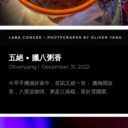
五絕 • 臘八粥香
Oliveryang
December 31, 2022
今早手機攝於家中，並賦五絕一首： 臘梅開故
里，八寶滾鄉情。粥是江南糯，香於雪國縈。