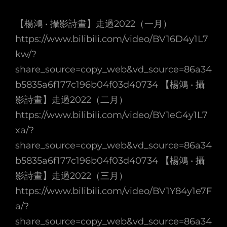
【楊鴻 • 攝影詩畫】走過2022（一月）
https://www.bilibili.com/video/BV16D4y1L7
kw/?
share_source=copy_web&vd_source=86a34
b5835a6f177c196b04f03d40734 【楊鴻 • 攝
影詩畫】走過2022（二月）
https://www.bilibili.com/video/BV1eG4y1L7
xa/?
share_source=copy_web&vd_source=86a34
b5835a6f177c196b04f03d40734 【楊鴻 • 攝
影詩畫】走過2022（三月）
https://www.bilibili.com/video/BV1Y84y1e7F
a/?
share_source=copy_web&vd_source=86a34