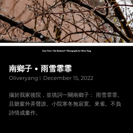
南鄉子 • 雨雪霏霏
Oliveryang
December 15, 2022
攝於我家後院，並填詞一闋南鄉子： 雨雪霏霏。
且聽窗外弄聲誰。小院寒冬無寂寞。來雀。不負
詩情成畫作。