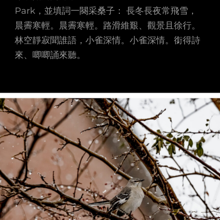
Park，並填詞一闋采桑子： 長冬長夜常飛雪，
晨霽寒輕。晨霽寒輕。路滑維艱、觀景且徐行。
林空靜寂聞誰語，小雀深情。小雀深情。銜得詩
來、唧唧誦來聽。