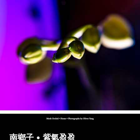
南鄉子 • 紫氣盈盈