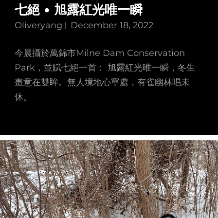
七絕 • 旭露紅光唯一瞬
Oliveryang
December 18, 2022
今晨攝於萬錦市Milne Dam Conservation
Park，並賦七絕一首： 旭露紅光唯一瞬，冬生
畫意在雙眸。無人境地心寧處，有雀幽林唱未
休。