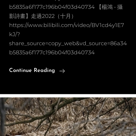
b5835a6f177c196b04f03d40734 【楊鴻 • 攝
影詩畫】走過2022（十月）
https://www.bilibili.com/video/BV1cd4y1E7
kJ/?
share_source=copy_web&vd_source=86a34
b5835a6f177c196b04f03d40734
【楊
Continue Reading
鴻
•
攝
影
詩
畫】
走