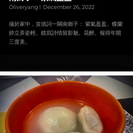
Oliveryang
December 26, 2022
攝於家中，並填詞一闋南鄉子： 紫氣盈盈。蝶蘭
婷立弄姿輕。鏡寫詩情留影魅。花醉。報得年開
三度美。